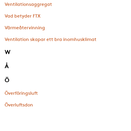
Ventilationsaggregat
Vad betyder FTX
Värmeåtervinning
Ventilation skapar ett bra inomhusklimat
W
Å
Ö
Överföringsluft
Överluftsdon