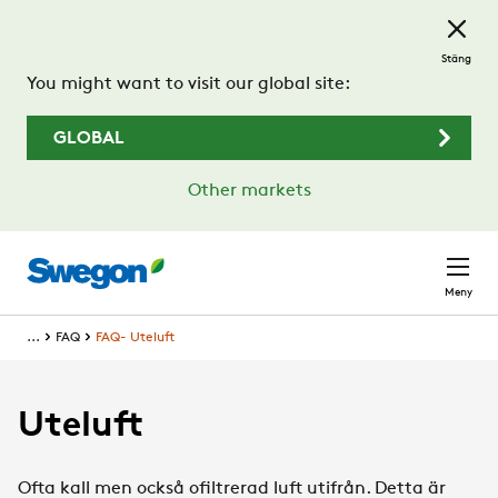
Hoppa till huvudinnehållet
Stäng
You might want to visit our global site:
GLOBAL
Other markets
Meny
...
FAQ
FAQ- Uteluft
Uteluft
Ofta kall men också ofiltrerad luft utifrån. Detta är