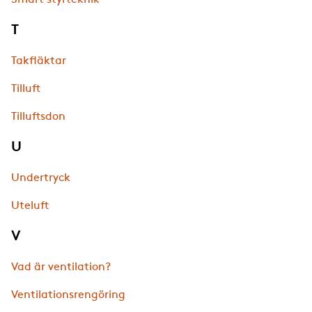
Smart styrteknik
T
Takfläktar
Tilluft
Tilluftsdon
U
Undertryck
Uteluft
V
Vad är ventilation?
Ventilationsrengöring