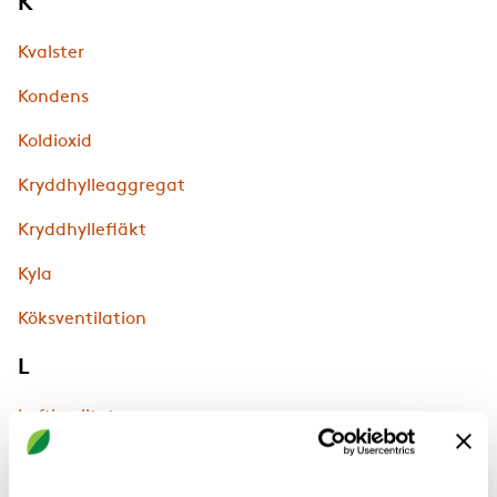
K
Kvalster
Kondens
Koldioxid
Kryddhylleaggregat
Kryddhyllefläkt
Kyla
Köksventilation
L
Luftkvalitet
Luftföroreningar