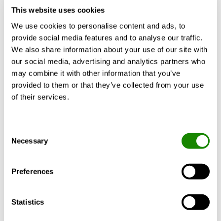
Luftvärme
This website uses cookies
M
We use cookies to personalise content and ads, to
provide social media features and to analyse our traffic.
Mekanisk till- och frånluftsventilation
We also share information about your use of our site with
our social media, advertising and analytics partners who
Motströmsväxlare
may combine it with other information that you’ve
provided to them or that they’ve collected from your use
Mögel
of their services.
N
-
Consent
Necessary
Selection
O
Preferences
Osuppfångningsförmåga
OVK
Statistics
P