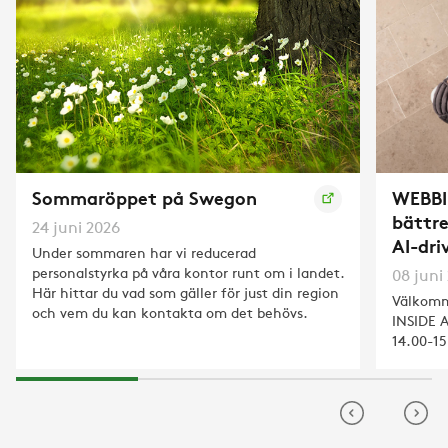
Sommaröppet på Swegon
WEBBI
bättr
24 juni 2026
AI-dri
Under sommaren har vi reducerad
personalstyrka på våra kontor runt om i landet.
08 juni
Här hittar du vad som gäller för just din region
Välkomm
och vem du kan kontakta om det behövs.
INSIDE An
14.00-15