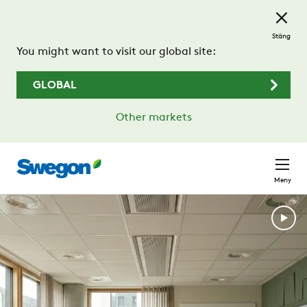
Hoppa till huvudinnehållet
Stäng
You might want to visit our global site:
GLOBAL
Other markets
Meny
Hållbarhet, programvara och