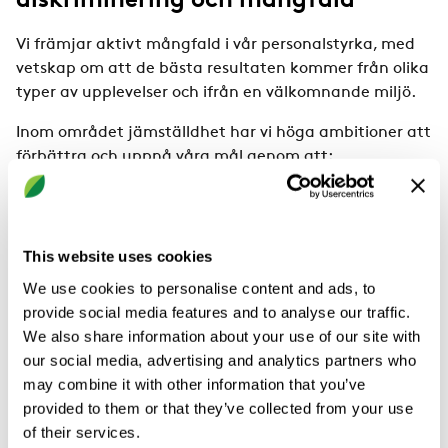
diskriminering och mångfald
Vi främjar aktivt mångfald i vår personalstyrka, med
vetskap om att de bästa resultaten kommer från olika
typer av upplevelser och ifrån en välkomnande miljö.
Inom området jämställdhet har vi höga ambitioner att
förbättra och uppnå våra mål genom att:
Alltid ha minst en kvinnlig kandidat i
rekryteringsprocessen inom grupper där andelen
kvinnor är lägre än män (och vice versa)
This website uses cookies
Inkludera vårt fokus på jämställdhet i vår
We use cookies to personalise content and ads, to
strategiska kommunikation
provide social media features and to analyse our traffic.
Utbilda chefer och medarbetare i ämnet
We also share information about your use of our site with
jämställdhet
our social media, advertising and analytics partners who
Fortsätta att mäta och kommunicera våra framsteg
may combine it with other information that you’ve
provided to them or that they’ve collected from your use
of their services.