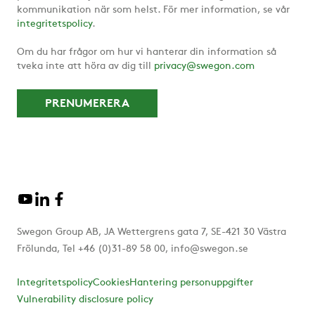
kommunikation när som helst. För mer information, se vår
integritetspolicy
.
Om du har frågor om hur vi hanterar din information så
tveka inte att höra av dig till
privacy@swegon.com
Swegon Group AB, JA Wettergrens gata 7, SE-421 30 Västra
Frölunda, Tel +46 (0)31-89 58 00, info@swegon.se
Integritetspolicy
Cookies
Hantering personuppgifter
Vulnerability disclosure policy