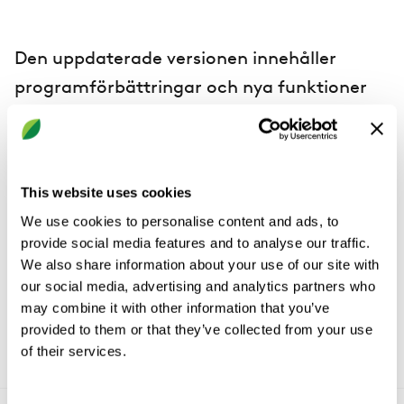
Den uppdaterade versionen innehåller
programförbättringar och nya funktioner
som:
Massuppdatering, första steget
This website uses cookies
I rum med existerande produkter kan
We use cookies to personalise content and ads, to
produktväljaren användas för att lägga till fler
provide social media features and to analyse our traffic.
produkter
We also share information about your use of our site with
Uppdaterad CAD-plugin med mer funktionalitet
our social media, advertising and analytics partners who
may combine it with other information that you’ve
provided to them or that they’ve collected from your use
of their services.