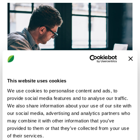
This website uses cookies
We use cookies to personalise content and ads, to
provide social media features and to analyse our traffic.
ProSilencer
We also share information about your use of our site with
our social media, advertising and analytics partners who
Narzędzie do doboru elementów wyposażenia
may combine it with other information that you’ve
kanałowego - tłumików akustycznych do
provided to them or that they’ve collected from your use
kanałów okrągłych i prostokątnych.
of their services.