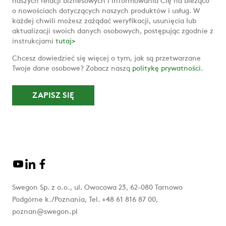
naszych relacji biznesowych i informowania Cię na bieżąco
o nowościach dotyczących naszych produktów i usług. W
każdej chwili możesz zażądać weryfikacji, usunięcia lub
aktualizacji swoich danych osobowych, postępując zgodnie z
instrukcjami
tutaj>
Chcesz dowiedzieć się więcej o tym, jak są przetwarzane
Twoje dane osobowe? Zobacz naszą
politykę prywatności
.
Swegon Sp. z o.o., ul. Owocowa 23, 62-080 Tarnowo
Podgórne k./Poznania, Tel. +48 61 816 87 00,
poznan@swegon.pl