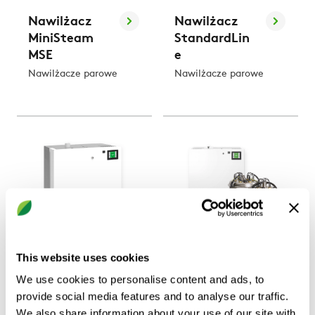
Nawilżacz
Nawilżacz
MiniSteam
StandardLin
MSE
e
Nawilżacze parowe
Nawilżacze parowe
This website uses cookies
Nawilżacz
Nawilżacz
FlexLine
FlexLine Plus
We use cookies to personalise content and ads, to
i Process
Nawilżacze parowe
provide social media features and to analyse our traffic.
Nawilżacze parowe
We also share information about your use of our site with