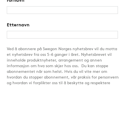
Fornavn
Etternavn
Ved å abonnere på Swegon Norges nyhetsbrev vil du motta
et nyhetsbrev fra oss 5-6 ganger i året. Nyhetsbrevet vil
inneholde produktnyheter, arrangement og annen
informasjon om hva som skjer hos oss. Du kan stoppe
abonnementet når som helst. Hvis du vil vite mer om
hvordan du stopper abonnement, vår praksis for personvern
og hvordan vi forplikter oss til å beskytte og respektere
personvernet ditt, kan du se
Retningslinjer for personvern
.