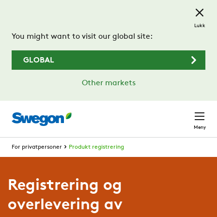
Gå til hovedinnhold
Lukk
You might want to visit our global site:
GLOBAL
Other markets
Meny
For privatpersoner
Produkt registrering
Registrering og
overlevering av