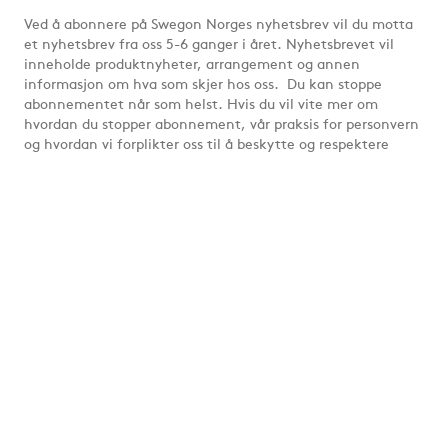
Ved å abonnere på Swegon Norges nyhetsbrev vil du motta
et nyhetsbrev fra oss 5-6 ganger i året. Nyhetsbrevet vil
inneholde produktnyheter, arrangement og annen
informasjon om hva som skjer hos oss. Du kan stoppe
abonnementet når som helst. Hvis du vil vite mer om
hvordan du stopper abonnement, vår praksis for personvern
og hvordan vi forplikter oss til å beskytte og respektere
personvernet ditt, kan du se
Retningslinjer for personvern
.
Swegon AS, Standardveien 28, NO-0581 Oslo, Tlf. +47 23 33
82 00, firmapost@swegon.no