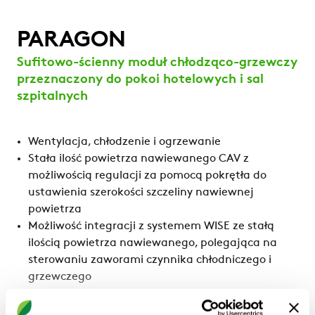
PARAGON
Sufitowo-ścienny moduł chłodząco-grzewczy
przeznaczony do pokoi hotelowych i sal
szpitalnych
Wentylacja, chłodzenie i ogrzewanie
Stała ilość powietrza nawiewanego CAV z
możliwością regulacji za pomocą pokrętła do
ustawienia szerokości szczeliny nawiewnej
powietrza
Możliwość integracji z systemem WISE ze stałą
ilością powietrza nawiewanego, polegająca na
sterowaniu zaworami czynnika chłodniczego i
grzewczego
Szybki i łatwy montaż dzięki dwóm opcjonalnym
podłączeniom wody po bokach i zlokalizowanemu