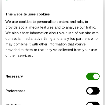
centralnie podłączeniu powietrza
Produkt dostępny również z opcjonalnym,
Pokaż więcej
This website uses cookies
montowanym fabrycznie systemem sterowania
Regulacja kierunku wypływu powietrza poprzez
We use cookies to personalise content and ads, to
kierownice wypływu powietrza ADC
provide social media features and to analyse our traffic.
oraz regulowane lamele kratki nawiewnej
We also share information about your use of our site with
OBLICZ
Niska wysokość zabudowy
our social media, advertising and analytics partners who
Wysoka wydajność
may combine it with other information that you’ve
provided to them or that they’ve collected from your use
of their services.
Dane techniczne
Akcesoria
Certyfikaty
Consent
Necessary
Selection
Zakres przepływów powietrza:
l/s
m³/h
Preferences
0 - 85
0 - 306