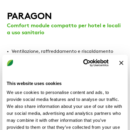
PARAGON
Comfort module compatto per hotel e locali
a uso sanitario
Ventilazione, raffreddamento e riscaldamento
(elettricità e acqua)
Un prodotto a portata costante con manopola per
una regolazione rapida e semplice della portata
d’aria costante dalle aperture delle scanalature
This website uses cookies
Il prodotto può anche essere integrato nel sistema
We use cookies to personalise content and ads, to
WISE come modulo a portata costante con il
provide social media features and to analyse our traffic.
controllo delle valvole dell’acqua
We also share information about your use of our site with
Installazione intuitiva con due lati dei raccordi
our social media, advertising and analytics partners who
dell’acqua opzionali e un raccordo per l’aria
may combine it with other information that you’ve
centrale
provided to them or that they’ve collected from your use
Disponibile anche con dispositivo di controllo