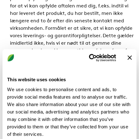
for at vi kan opfylde aftalen med dig, f.eks. indtil vi
har leveret det produkt, du har bestilt, men ikke
længere end to år efter din seneste kontakt med
virksomheden. Formålet er at sikre, at vi kan opfylde
vores leverings- og garantiforpligtelser. Dette gælder
imidlertid ikke, hvis vi er nødt til at gemme dine
personoplysninger i længere tid som følge af en af
nedenstående årsager.
Jobansøgning: De personoplysninger, som du stiller
til rådighed for os via CV, personligt brev, billede eller
This website uses cookies
andre dokumenter, vil blive benyttet til at vurdere,
om du er en egnet kandidat til den stilling, du har
We use cookies to personalise content and ads, to
ansøgt om. Vi gemmer disse personoplysninger
provide social media features and to analyse our traffic.
under rekrutteringsprocessen, indtil
We also share information about your use of our site with
rekrutteringsprocessen er afsluttet og i en periode
our social media, advertising and analytics partners who
på op til to år derefter for at kunne forsvare
may combine it with other information that you’ve
potentielle retskrav. Derefter slettes
provided to them or that they’ve collected from your use
personoplysningerne i deres helhed.
of their services.