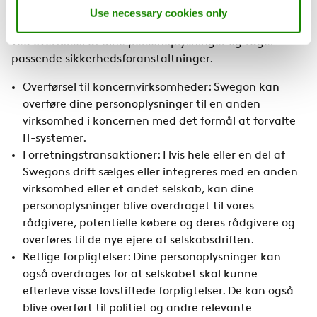
Swegon overfører kun personoplysninger som
Use necessary cookies only
beskrevet nedenfor. Vi udviser altid stor forsigtighed
ved overførsel af dine personoplysninger og tager
passende sikkerhedsforanstaltninger.
Overførsel til koncernvirksomheder: Swegon kan
overføre dine personoplysninger til en anden
virksomhed i koncernen med det formål at forvalte
IT-systemer.
Forretningstransaktioner: Hvis hele eller en del af
Swegons drift sælges eller integreres med en anden
virksomhed eller et andet selskab, kan dine
personoplysninger blive overdraget til vores
rådgivere, potentielle købere og deres rådgivere og
overføres til de nye ejere af selskabsdriften.
Retlige forpligtelser: Dine personoplysninger kan
også overdrages for at selskabet skal kunne
efterleve visse lovstiftede forpligtelser. De kan også
blive overført til politiet og andre relevante