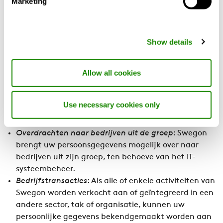
Marketing
documentatie en informatie kan persoonlijke
gegevens bevatten.
Show details
De overdracht van persoonlijke gegevens
Swegon brengt persoonsgegevens alleen over zoals
Allow all cookies
hieronder is beschreven. We gaan altijd zeer
voorzichtig te werk wanneer we uw persoonlijke
gegevens overbrengen en we nemen daarbij passende
Use necessary cookies only
beveiligingsmaatregelen.
Overdrachten naar bedrijven uit de groep
: Swegon
brengt uw persoonsgegevens mogelijk over naar
bedrijven uit zijn groep, ten behoeve van het IT-
systeembeheer.
Bedrijfstransacties
: Als alle of enkele activiteiten van
Swegon worden verkocht aan of geïntegreerd in een
andere sector, tak of organisatie, kunnen uw
persoonlijke gegevens bekendgemaakt worden aan