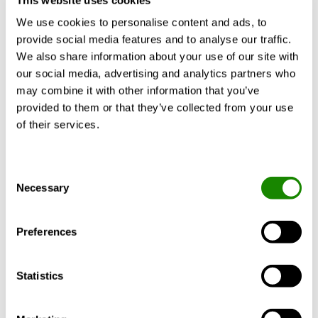
gedurende een periode van maximaal twee jaar
We use cookies to personalise content and ads, to
daarna, zodat we ons kunnen beschermen tegen
provide social media features and to analyse our traffic.
mogelijke rechtsvorderingen. Daarna wissen we uw
We also share information about your use of our site with
persoonlijke gegevens volledig.
our social media, advertising and analytics partners who
Communicatie
: Als u contact hebt opgenomen met
may combine it with other information that you’ve
Swegon, bijv. per e-mail, bewaren we uw
provided to them or that they’ve collected from your use
persoonsgegevens zo lang als nodig is om uw
of their services.
verzoek af te handelen of het probleem op te lossen
waarvoor u contact met ons opnam.
Direct marketing
: We verwerken uw persoonlijke
Consent
gegevens mogelijk voor direct-
Necessary
Selection
marketingdoelstellingen totdat u uw toestemming
daarvoor intrekt.
Preferences
W
ettelijke verplichtingen
: Swegon bewaart alle
documentatie die deel uitmaakt van
boekhoudkundige informatie volgens toepasselijke
Statistics
boekhoudwetgeving, en andere informatie die we
volgens de wet moeten bewaren. Zulke