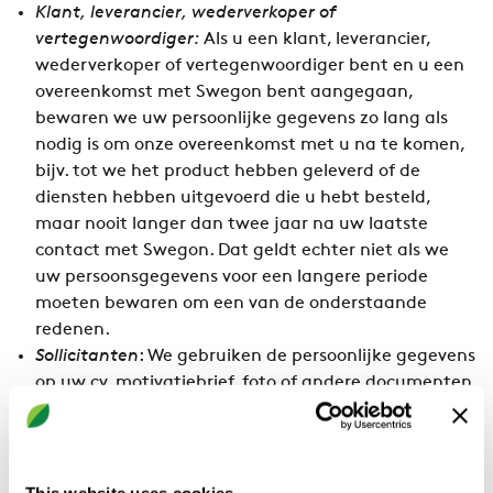
Klant, leverancier, wederverkoper of
vertegenwoordiger:
Als u een klant, leverancier,
wederverkoper of vertegenwoordiger bent en u een
overeenkomst met Swegon bent aangegaan,
bewaren we uw persoonlijke gegevens zo lang als
nodig is om onze overeenkomst met u na te komen,
bijv. tot we het product hebben geleverd of de
diensten hebben uitgevoerd die u hebt besteld,
maar nooit langer dan twee jaar na uw laatste
contact met Swegon. Dat geldt echter niet als we
uw persoonsgegevens voor een langere periode
moeten bewaren om een van de onderstaande
redenen.
Sollicitanten
: We gebruiken de persoonlijke gegevens
op uw cv, motivatiebrief, foto of andere documenten
om te bepalen of u een geschikte kandidaat bent
voor de functie waarvoor u solliciteert. We bewaren
die persoonsgegevens tijdens het
rekruteringsproces, totdat het afgelopen is en
This website uses cookies