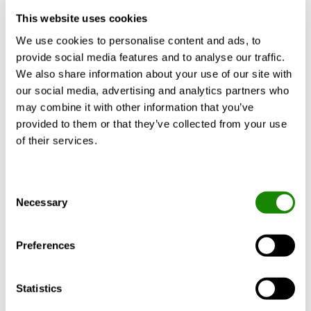
• Korrigering av avfrostningskit för Global PX & LP
This website uses cookies
• Korrigering av CA-kit för Global PX & LP
• Kit EBA Control – möjlighet att lägga till anslutning,
We use cookies to personalise content and ads, to
extern spole definieras. Ändringar införda i
provide social media features and to analyse our traffic.
komponentlista och kopplingsschema
We also share information about your use of our site with
• Korrigering av T2TB2 i den tekniska utskriften
our social media, advertising and analytics partners who
• Korrigerade breddmått för LP06
may combine it with other information that you’ve
• Ändrad hållfasthetsklass för höljen: D1(M) för LP,
provided to them or that they’ve collected from your use
D2(M) för RX, RX TOP, PX, PX TOP
of their services.
• Texträttelser för GEMBLOUX Databas
Consent
Läs mer
Necessary
Selection
AHU Design
Preferences
Swegon Mollier Diagram
Statistics