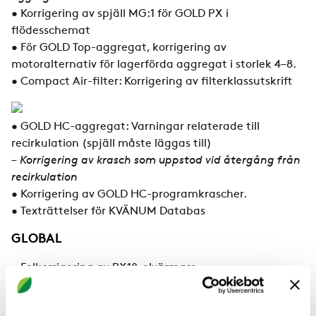
• Korrigering av spjäll MG:1 för GOLD PX i
flödesschemat
• För GOLD Top-aggregat, korrigering av
motoralternativ för lagerförda aggregat i storlek 4–8.
• Compact Air-filter: Korrigering av filterklassutskrift
• GOLD HC-aggregat: Varningar relaterade till
recirkulation (spjäll måste läggas till)
– Korrigering av krasch som uppstod vid återgång från
recirkulation
• Korrigering av GOLD HC-programkrascher.
• Texträttelser för KVÄNUM Databas
GLOBAL
• Felkorrigering av PX18-elvärmare
• Reläer kommer att läggas till utifrån valda
funktioner.