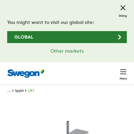
Hoppa till huvudinnehållet
Stäng
You might want to visit our global site:
GLOBAL
Other markets
Meny
...
Spjäll
CRT