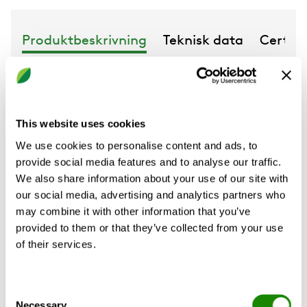
Produktbeskrivning
Teknisk data
Certifi
CLV ingår i Swegons koncept RE:3 baserat
This website uses cookies
på cirkularitetens nyckelprinciper, och som
består av RE:duce, RE:use och RE:vitalise.
We use cookies to personalise content and ads, to
CLV tillverkas med hållbar plåt kallat RRP,
provide social media features and to analyse our traffic.
där RRP står för ”recycled and renewably
We also share information about your use of our site with
produced”. Stålet har en andel återvunnet
our social media, advertising and analytics partners who
stål på minst 75 procent. Dessutom
may combine it with other information that you’ve
använder tillverkningsprocessen
provided to them or that they’ve collected from your use
ljusbågsugnar som går på 100 procent
of their services.
förnybar energi.
Läs mer om RE:3 här.
Consent
Necessary