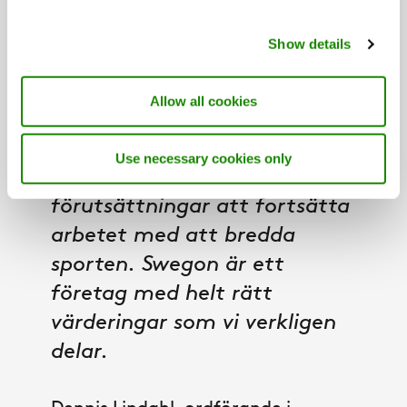
Show details
Vi är oerhört glada över detta
partnerskap som, förutom
Allow all cookies
att stärka våra
framgångsrika landslag, även
Use necessary cookies only
kommer ge oss bättre
förutsättningar att fortsätta
arbetet med att bredda
sporten. Swegon är ett
företag med helt rätt
värderingar som vi verkligen
delar.