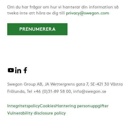
Om du har frågor om hur vi hanterar din information så
tveka inte att höra av dig till
privacy@swegon.com
Swegon Group AB, JA Wettergrens gata 7, SE-421 30 Västra
Frölunda, Tel +46 (0)31-89 58 00, info@swegon.se
Integritetspolicy
Cookies
Hantering personuppgifter
Vulnerability disclosure policy