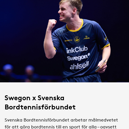
Swegon x Svenska
Bordtennisförbundet
Svenska Bordtennisförbundet arbetar målmedvetet
för att göra bordtennis till en sport för alla – oavsett