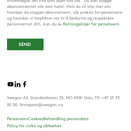
informasjon om hva som skjer hos oss. Du kan stoppe
abonnementet når som helst. Hvis du vil vite mer om
hvordan du stopper abonnement, vår praksis for personvern
og hvordan vi forplikter oss til å beskytte og respektere
personvernet ditt, kan du se
Retningslinjer for personvern
.
Swegon AS, Standardveien 28, NO-0581 Oslo, Tlf. +47 23 33
82 00, firmapost@swegon.no
Personvern
Cookies
Behandling persondata
Policy for risiko og sårbarhet