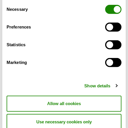
Consent
overtemperert tilluft og både horisontalt og
Necessary
Selection
vertikalt spredningsbilde er mulig. Passer til
både komfort- og industrianlegg.
Preferences
Utførelse
Statistics
Materiale og overflatebehandling
Marketing
Tilpasning
Prosjektering
Show details
Beskrivelsetekst
Allow all cookies
Use necessary cookies only