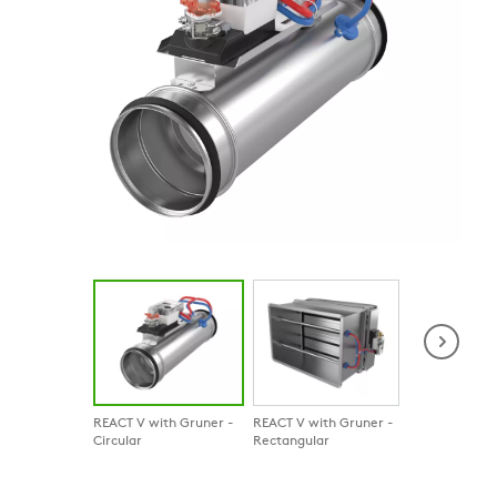
REACT V with Gruner -
REACT V with Gruner -
REACT V with 
Circular
Rectangular
Circular