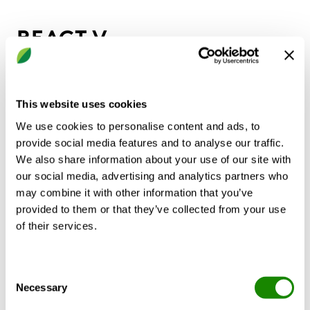
REACT V
Registre à débit variable
This website uses cookies
Régulation variable ou constante du débit d’air
Peut s’installer directement sur des coudes et des
We use cookies to personalise content and ads, to
transitions/réductions de gaines (circulaires)
provide social media features and to analyse our traffic.
Possibilité de choisir un servomoteur Gruner,
We also share information about your use of our site with
Belimo ou Siemens
our social media, advertising and analytics partners who
Possibilité de choisir différents protocoles de
may combine it with other information that you’ve
communication
provided to them or that they’ve collected from your use
Isolation anticondensation aisée dans le circuit de
of their services.
gaines
Variantes :
REACT V GMB - contrôle Modbus et analogique
Consent
Necessary
(Gruner)
Selection
REACT V-SR GMB - contrôle Modbus et