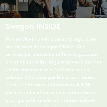
Swegon INSIDE
Nos services numériques sont regroupés
sous le nom de Swegon INSIDE. Ces
services permettent à différents groupes
cibles de surveiller, réguler et visualiser des
unités compatibles à l’intérieur d’une
solution CVC ainsi que le climat intérieur
dans un bâtiment. Les services INSIDE
permettent d’effectuer des adaptations
pour garantir un climat intérieur sain et