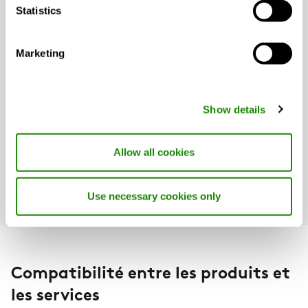
Statistics
compatibles avec INSIDE Ready
Marketing
Centrales de traitement d'air GOLD
Show details
SuperWISE
Allow all cookies
Refroidisseurs et pompes à chaleur
Use necessary cookies only
Compatibilité entre les produits et
les services