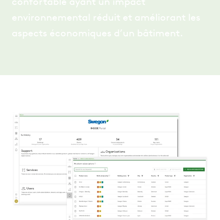
confortable ayant un impact
environnemental réduit et améliorant les
aspects économiques d’un bâtiment.