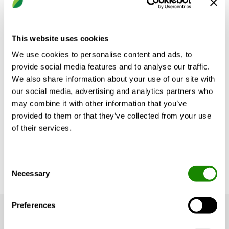
INSIDE Ready signifie que le produit est capable de se
connecter et de fournir des données en toute sécurité
This website uses cookies
au Swegon INSIDE Cloud. Pour être INSIDE Ready, le
produit doit disposer d'une certaine version de
We use cookies to personalise content and ads, to
matériel, d'un logiciel égal ou supérieur à une certaine
provide social media features and to analyse our traffic.
version et d'un certificat de produit valide. De
We also share information about your use of our site with
nombreux produits sur le terrain répondent aux
our social media, advertising and analytics partners who
exigences matérielles et peuvent être mis à jour avec
may combine it with other information that you’ve
une version logicielle appropriée qui leur permet de
provided to them or that they’ve collected from your use
télécharger le certificat requis.
of their services.
Le tableau ci-dessous présente les conditions requises.
Consent
Necessary
Selection
Preferences
Les produits suivants sont