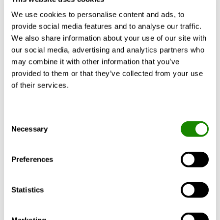
MagiCAD
We use cookies to personalise content and ads, to
provide social media features and to analyse our traffic.
Téléchargez le plug-in Swegon MagiCAD pour ajouter
We also share information about your use of our site with
des centrales de traitement d'air à partir de AHU-
our social media, advertising and analytics partners who
Design, des systèmes de climatisation à induction, des
may combine it with other information that you’ve
terminaux et des silencieux.
provided to them or that they’ve collected from your use
Compatible avec Revit ou AutoCAD.
of their services.
Télécharger le
Plug-In MagiCAD
Consent
Necessary
Selection
Vous pouvez également télécharger notre base de
données de produits pour MagiCAD.
Preferences
Si vous ne disposez pas de MagiCAD, il est possible de
télécharger les fichiers BIM à partir de MagiCAD Cloud.
Statistics
Base de données MagiCAD