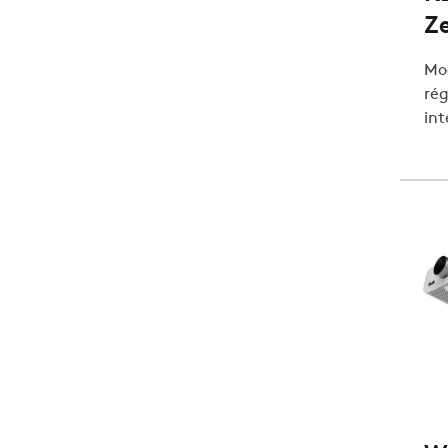
Z
Mod
rég
int