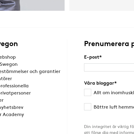
wegon
Prenumerera p
ebshop
E-post
*
å Swegon
estämmelser och garantier
ntörer
Våra bloggar
*
professionella
Allt om inomhuskl
privatpersoner
er
Bättre luft hemma
yhetsbrev
r Academy
Din integritet är viktig f
att förse dig med inform