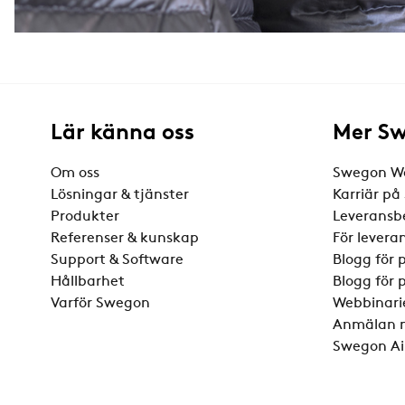
Lär känna oss
Mer S
Om oss
Swegon W
Lösningar & tjänster
Karriär p
Produkter
Leveransb
Referenser & kunskap
För levera
Support & Software
Blogg för 
Hållbarhet
Blogg för 
Varför Swegon
Webbinari
Anmälan n
Swegon Ai