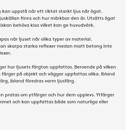
 kan uppstå när ett riktat starkt ljus når ögat.
juskällan finns och hur märkbar den är. Utsätts ögat
skan behöva kisa vilket kan ge huvudvärk.
apas när ljuset når olika typer av material.
an skarpa starka reflexer medan matt betong inte
lexer.
ger hur ljusets färgton uppfattas. Beroende på vilken
n färger på objekt och väggar uppfattas olika. Ibland
färg, ibland föredras varm ljusfärg.
en pratas om ytfärger och hur dem upplevs. Ytfärger
ummet och kan uppfattas både som naturliga eller