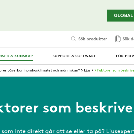
Hoppa till huvudinnehållet
GLOBAL
Sök produkter
Sök 
NSER & KUNSKAP
SUPPORT & SOFTWARE
FÖR PRI
torer påverkar inomhusklimatet och människan?
Ljus
7 Faktorer som beskrive
ktorer som beskriver
som inte direkt går att se eller ta på? Ljusexpe