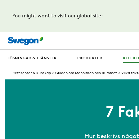
You might want to visit our global site:
LÖSNINGAR & TJÄNSTER
PRODUKTER
REFERE
Referenser & kunskap
Guiden om Människan och Rummet
Vilka fak
7 Fa
Hur beskrivs något 