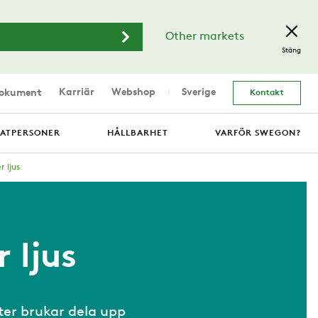
Other markets
Stäng
Karriär
Webshop
Sverige
dokument
Kontakt
VATPERSONER
HÅLLBARHET
VARFÖR SWEGON?
r ljus
 ljus
rter brukar dela upp