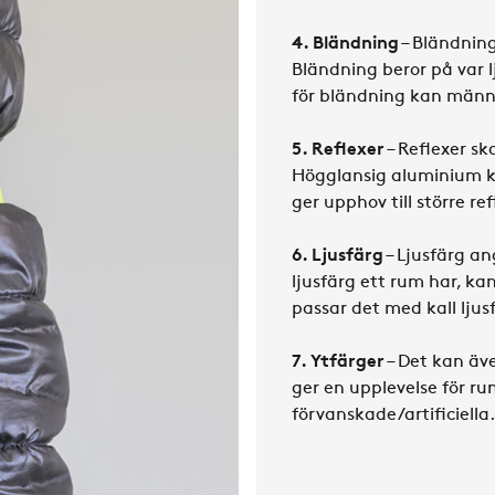
4. Bländning
– Bländning
Bländning beror på var l
för bländning kan männi
5. Reflexer
– Reflexer sk
Högglansig aluminium k
ger upphov till större ref
6. Ljusfärg
– Ljusfärg an
ljusfärg ett rum har, ka
passar det med kall ljus
7. Ytfärger
– Det kan äv
ger en upplevelse för r
förvanskade/artificiella.