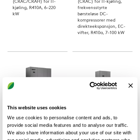
(CRAC/CRAH) for IT-
(CRAC) for IT-kjøling,
kjøling, R410A, 6–220
frekvensstyrte
kW
børsteløse DC-
kompressorer med
direkteekspansjon, EC-
vifter, R410a, 7–100 kW
This website uses cookies
DATATECH
DATATECH
We use cookies to personalise content and ads, to
BTD PFW
BTD Sky R7
provide social media features and to analyse our traffic.
Datakjøleaggregat
Kondensorer som
We also share information about your use of our site with
(CRAH) for IT-kjøling,
specifikt konstruerats
our social media, advertising and analytics partners who