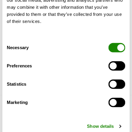
med separat
för IT-applikationer:
may combine it with other information that you’ve
vifteseksjon under
ökad kännbar effekt,
provided to them or that they’ve collected from your use
opphøyd
effektivitet,
installasjonsgulv, 70-260
driftsäkerhet,
of their services.
kW
tillgänglighet och
redundans.
Consent
Necessary
Selection
Preferences
Statistics
Marketing
Bli kjent med oss
Hvorfor Swegon?
Show details
Produkter & tjenester