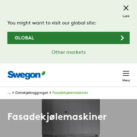
Gå til hovedinnhold
Lukk
You might want to visit our global site:
GLOBAL
Other markets
Meny
...
Datakjøleaggregat
Fasadekjølemaskiner
Fasadekjølemaskiner