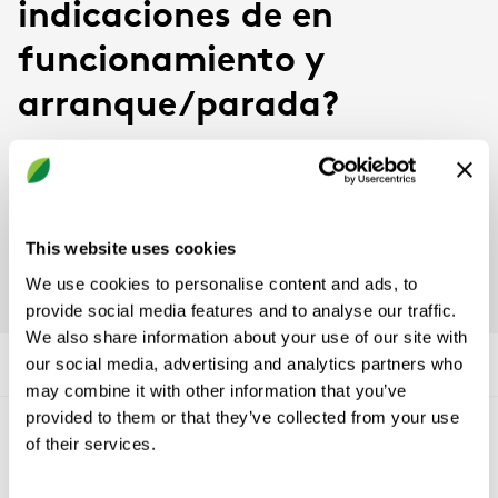
indicaciones de en
funcionamiento y
arranque/parada?
La conexión de estas señales se describe en el
documento
Sistema de control del motor del
ventilador con terminales de conexión integrados
, en
This website uses cookies
la sección Conexiones eléctricas.
We use cookies to personalise content and ads, to
provide social media features and to analyse our traffic.
We also share information about your use of our site with
our social media, advertising and analytics partners who
may combine it with other information that you’ve
provided to them or that they’ve collected from your use
of their services.
Conócenos