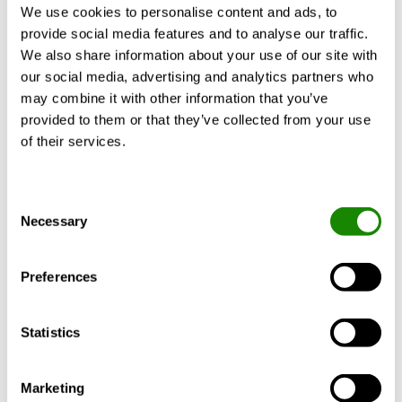
We use cookies to personalise content and ads, to
provide social media features and to analyse our traffic.
We also share information about your use of our site with
our social media, advertising and analytics partners who
DATATECH
COOLBLADE
may combine it with other information that you’ve
BTD PFW
BTD Sky R7
provided to them or that they’ve collected from your use
Unidades para
La gama Coolblade está
of their services.
aplicaciones de
específicamente
refrigeración en centros
dedicada a los Centros
de datos, son sección de
de Datos, en
Consent
ventiladores
aplicaciones
Necessary
Selection
independiente bajo
caracterizadas por
suelos técnicos, 70-260
disposiciones de "pasillo
kW
caliente" y "pasillo frío"
Preferences
o en sistemas con
contención y
separación de la parte
Statistics
caliente de la fría.
13÷27kW
Marketing