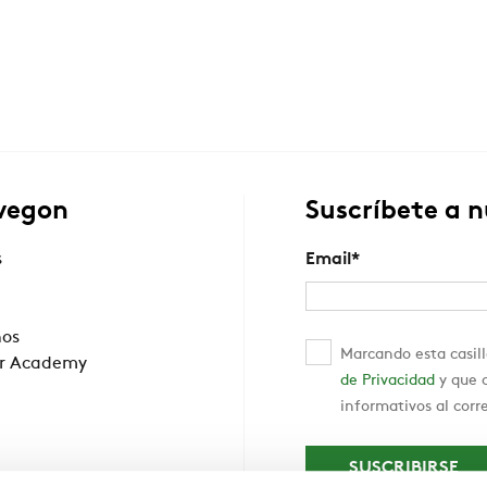
wegon
Suscríbete a 
s
Email
*
nos
Marcando esta casill
r Academy
de Privacidad
y que c
informativos al corr