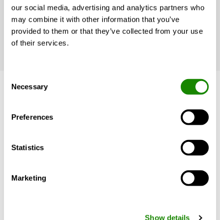
our social media, advertising and analytics partners who
perfección para crear ambientes interiores
may combine it with other information that you’ve
sostenibles, saludables y productivos.
provided to them or that they’ve collected from your use
of their services.
Consent
Necessary
Selection
Preferences
Statistics
Marketing
Show details