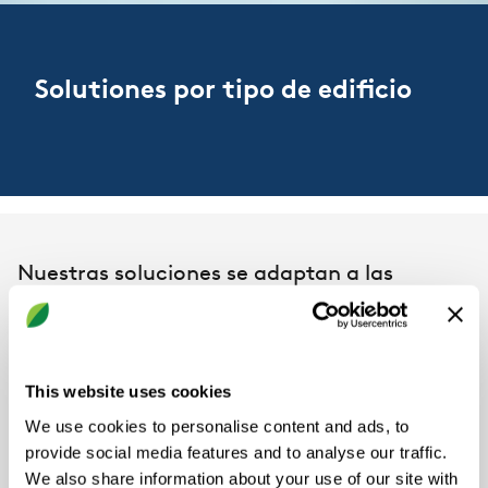
Solutiones por tipo de edificio
Nuestras soluciones se adaptan a las
necesidades específicas de cada tipo de
edificio y aplicación. Ya sea que el objetivo
sea la eficiencia energética, el confort, el
This website uses cookies
control del ruido o el funcionamiento
We use cookies to personalise content and ads, to
inteligente, Swegon ofrece una gama de
provide social media features and to analyse our traffic.
We also share information about your use of our site with
productos y sistemas que se integran a la