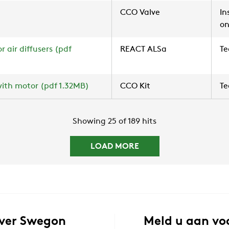
CCO Valve
In
on
 air diffusers (pdf
REACT ALSa
Te
ith motor (pdf 1.32MB)
CCO Kit
Te
Showing 25 of 189 hits
LOAD MORE
ver Swegon
Meld u aan vo