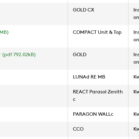
GOLD CX
In
on
2MB)
COMPACT Unit & Top
In
on
 (pdf 792.02kB)
GOLD
In
on
LUNAd RE MB
Kw
REACT Parasol Zenith
Kw
c
PARAGON WALLc
Kw
CCO
Kw