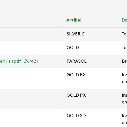
Artikel
D
SILVER C
Te
GOLD
Te
n.1) (pdf 1.76MB)
PARASOL
Br
GOLD RX
In
on
GOLD PX
In
on
GOLD SD
In
on