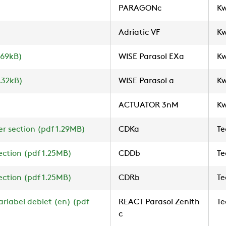
PARAGONc
Kw
Adriatic VF
Kw
.69kB)
WISE Parasol EXa
Kw
.32kB)
WISE Parasol a
Kw
ACTUATOR 3nM
Kw
per section (pdf 1.29MB)
CDKa
Te
section (pdf 1.25MB)
CDDb
Te
section (pdf 1.25MB)
CDRb
Te
riabel debiet (en) (pdf
REACT Parasol Zenith
Te
c