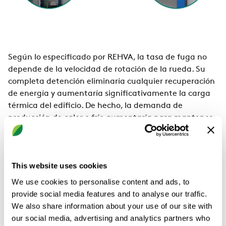
Según lo especificado por REHVA, la tasa de fuga no
depende de la velocidad de rotación de la rueda. Su
completa detención eliminaría cualquier recuperación
de energía y aumentaría significativamente la carga
térmica del edificio. De hecho, la demanda de
producción de calor o frío aumentaría para mantener
una comodidad aceptable.
This website uses cookies
We use cookies to personalise content and ads, to
provide social media features and to analyse our traffic.
Parar la rueda empeoraría la
We also share information about your use of our site with
our social media, advertising and analytics partners who
calidad del aire interior.