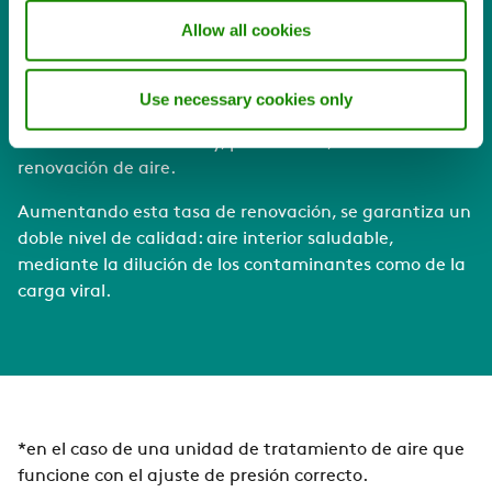
funcionamiento de la rueda de
Allow all cookies
recuperación.
Use necessary cookies only
Una buena recuperación de energía puede aumentar
el caudal de aire fresco y, por lo tanto, la tasa de
renovación de aire.
Aumentando esta tasa de renovación, se garantiza un
doble nivel de calidad: aire interior saludable,
mediante la dilución de los contaminantes como de la
carga viral.
*en el caso de una unidad de tratamiento de aire que
funcione con el ajuste de presión correcto.