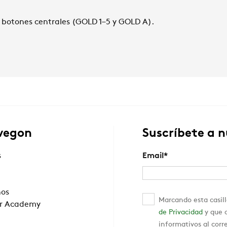
 botones centrales (GOLD 1–5 y GOLD A).
wegon
Suscríbete a 
s
Email
*
nos
Marcando esta casill
r Academy
de Privacidad
y que c
informativos al corr