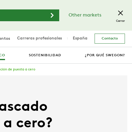
Other markets
Cerrar
Carreras profesionales
España
entos
Contacto
ICO
SOSTENIBILIDAD
¿POR QUÉ SWEGON?
ión de puesta a cero
tascado
 a cero?