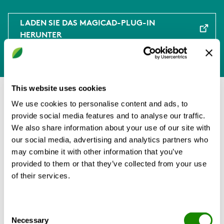
LADEN SIE DAS MAGICAD-PLUG-IN
HERUNTER
This website uses cookies
We use cookies to personalise content and ads, to
Room Unit Design über SPC oder
provide social media features and to analyse our traffic.
ESBO
We also share information about your use of our site with
our social media, advertising and analytics partners who
may combine it with other information that you’ve
Auf Room Unit Design kann über einen Link
provided to them or that they’ve collected from your use
im Single Product Calculator (SPC) oder in
of their services.
ESBO zugegriffen werden.
Klicken Sie weiter auf die jeweilige
Consent
Necessary
Produktseite, um zu SPC zu gelangen oder
Selection