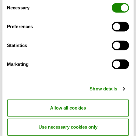
Consent
Necessary
Selection
Preferences
Statistics
Lernen Sie uns kennen
Über uns
Marketing
Produkte und Dienstleistungen
Referenzen und Wissen
Support
Nachhaltigkeit
Show details
Mehr über Swegon
Allow all cookies
Karriere
Messen und Veranstaltungen
Use necessary cookies only
Presse