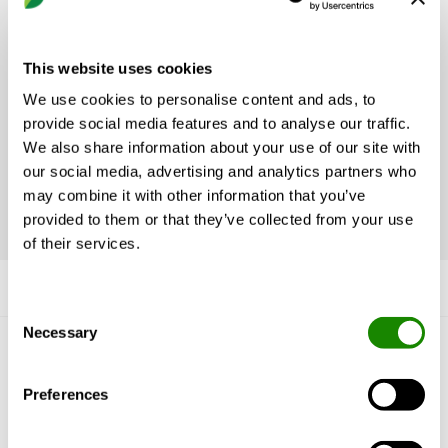
Ventilstellantriebe,
Umwälzpumpe und
This website uses cookies
Luftklappe an?
We use cookies to personalise content and ads, to
provide social media features and to analyse our traffic.
Der Anschluss wird beim jeweiligen Zubehör
We also share information about your use of our site with
beschrieben:
our social media, advertising and analytics partners who
TBLZ-1-27
,
TBPA-5/6
,
TBSA/TBSB/TCSA
may combine it with other information that you’ve
provided to them or that they’ve collected from your use
of their services.
Consent
Necessary
Selection
Lernen Sie uns kennen
Preferences
Warum Swegon?
Referenzen und Wissen