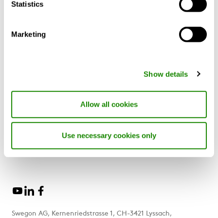
Statistics
Produkte und Dienste
Support und Software
Nachhaltigkeit
Marketing
Mehr zu Swegon
Show details
Über uns
Unsere Marken
Swegon Group News
Allow all cookies
Für Lieferanten
Blog
Use necessary cookies only
Swegon Air Academy
Swegon AG, Kernenriedstrasse 1, CH-3421 Lyssach,