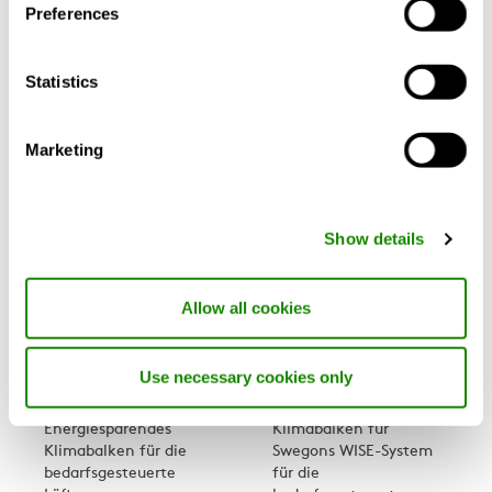
Preferences
Zenith
Hochleistungs-
Komfortmodul mit
Komfortmodul mit
Vierwege-Einblasung
integrierter variabler
Statistics
Volumenstromregelung
Marketing
Show details
Allow all cookies
ADRIATIC
WISE
Use necessary cookies only
AWC
Adriatic
Energiesparendes
Klimabalken für
Klimabalken für die
Swegons WISE-System
bedarfsgesteuerte
für die