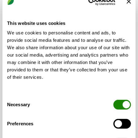
Mehrere Studien zeigen, dass sich schlechte
Luftqualität sowohl auf die Leistung als auch auf die
This website uses cookies
strategische Entscheidungsfindung von Sportlern
We use cookies to personalise content and ads, to
negativ auswirkt. Ein Anstieg der
provide social media features and to analyse our traffic.
Partikelkonzentration in der Luft kann die das Risiko
We also share information about your use of our site with
einer Fehlentscheidung um mehr als 26 %. Vor diesem
our social media, advertising and analytics partners who
Hintergrund könnte man durchaus argumentieren,
may combine it with other information that you’ve
dass die Verlegung des Sports in Innenräume eine
provided to them or that they’ve collected from your use
Möglichkeit ist, das volle Potenzial der Sportler
of their services.
auszuschöpfen.
Untersuchungen zeigen jedoch auch, dass die
Schadstoffbelastung in Innenräumen von
Consent
Necessary
Sportstätten außergewöhnlich hoch ist. Einige
Selection
Schadstoffe sind auf das Gebäude und seine
Konstruktion zurückzuführen, die meisten jedoch auf
Preferences
die Trainingsgeräte, Reinigungsmittel und die
Außenluft. Seit der Weltleichtathletikverband und