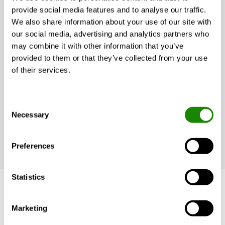
sondern auch in der Rückgewinnung der Energie im
provide social media features and to analyse our traffic.
Luftvolumenstrom. Die integrierte Regelung bietet
We also share information about your use of our site with
viele Funktionen, die man sich bei einer hochwertigen
our social media, advertising and analytics partners who
Lüftungsanlage wünscht. Sie können zwischen
may combine it with other information that you’ve
konstanter Zu- oder Abluftregelung mit einstellbarem
provided to them or that they’ve collected from your use
Minimal- und Maximalwert wählen, die Neutralzone
of their services.
zwischen den Betriebsarten Heizen/ Kühlen einstellen
und diese Betriebsarten über externe Eingangssignale
oder über eine GLT sperren und freigeben.
Consent
Necessary
Selection
MEHR ZU GOLD
Preferences
Statistics
Marketing