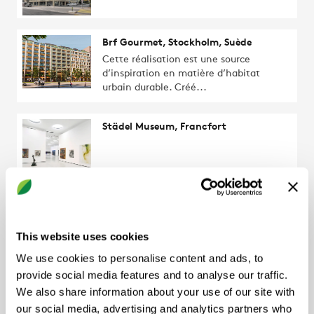
Brf Gourmet, Stockholm, Suède
Cette réalisation est une source
d’inspiration en matière d’habitat
urbain durable. Créé...
Städel Museum, Francfort
Viseca Payment Services SA
This website uses cookies
We use cookies to personalise content and ads, to
Projet RE:3 complet, Suède
provide social media features and to analyse our traffic.
Le premier projet RE:3 complet, avec
We also share information about your use of our site with
une empreinte carbone incorporée
our social media, advertising and analytics partners who