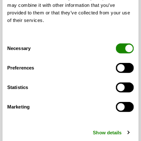
réduite à seulement...
may combine it with other information that you’ve
provided to them or that they’ve collected from your use
Étage témoin Berlin G212
of their services.
Consent
Necessary
Selection
Johannispark, Suhl, Allemagne
L’unité de traitement d’air GOLD,
vieille de près de 30 ans, a été
Preferences
rénovée et est désormais...
Statistics
Liebherr, Campsas
Comment garantir un air de qualité
dans des
Marketing
environnements industriels aux
volumes hors...
Show details
Sabis, Stockholm, Suède