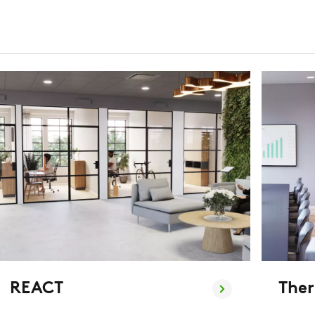
REACT
The