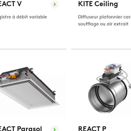
EACT V
KITE Ceiling
istre à débit variable
Diffuseur plafonnier car
soufflage ou air extrait
EACT Parasol
REACT P