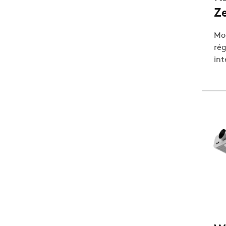
Z
Mod
rég
int