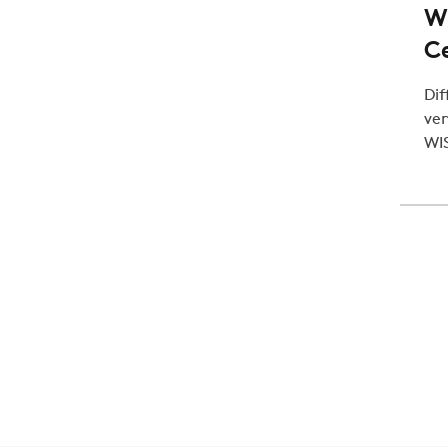
WI
Ce
Dif
ven
WI