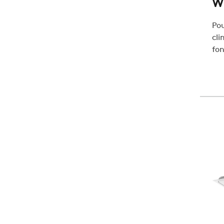
W
Po
cli
fo