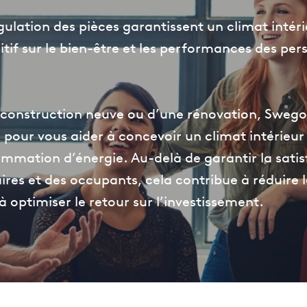
ulation des pièces garantissent un climat intéri
itif sur le bien-être et les performances des pe
e construction neuve ou d’une rénovation, Swego
e pour vous aider à concevoir un climat intérieur
mmation d’énergie. Au-delà de garantir la satis
ires et des occupants, cela contribue à réduire 
 optimiser le retour sur l’investissement.