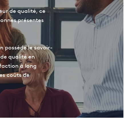
eur de qualité, ce
rsonnes présentes
n possède le savoir-
 de qualité en
faction à long
les coûts de