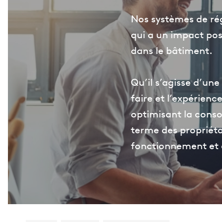
Nos systèmes de rég
qui a un impact pos
dans le bâtiment.
Qu’il s’agisse d’un
faire et l’expérienc
optimisant la conso
terme des propriéta
fonctionnement et à