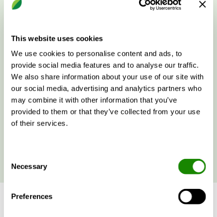
manière significative l'expérience auditive. Si l'on
souhaite que chaque note résonne avec justesse et
que chaque nuance soit perceptible, il est
indispensable de maîtriser les paramètres acoustiques
This website uses cookies
de la salle. L'objectif est double : favoriser la diffusion
We use cookies to personalise content and ads, to
d'un son clair et défini, tout en atténuant les bruits
provide social media features and to analyse our traffic.
parasites qui peuvent altérer la qualité de l'écoute. La
We also share information about your use of our site with
conception acoustique d'une salle de concert est ainsi
our social media, advertising and analytics partners who
un exercice de haute précision, qui nécessite une
may combine it with other information that you’ve
expertise pointue et une connaissance approfondie
provided to them or that they’ve collected from your use
des phénomènes physiques en jeu.
of their services.
PLUS D’INFORMATIONS
Consent
Necessary
Selection
Preferences
Les méfaits de l'humidité sur le