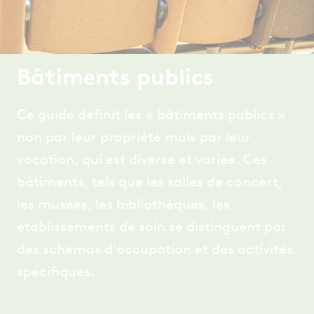
Bâtiments publics
Ce guide définit les « bâtiments publics »
non par leur propriété mais par leur
vocation, qui est diverse et variée. Ces
bâtiments, tels que les salles de concert,
les musées, les bibliothèques, les
établissements de soin se distinguent par
des schémas d'occupation et des activités
spécifiques.