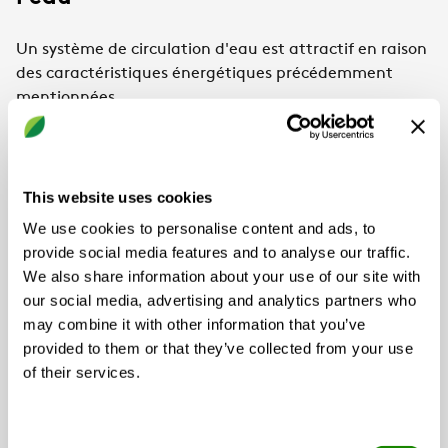
Un système de circulation d'eau est attractif en raison
des caractéristiques énergétiques précédemment
mentionnées.
La plupart des produits sont conçus pour utiliser
l'induction comme moyen de chauffer ou refroidir une
pièce, tout en étant capables d'assurer une qualité
This website uses cookies
d'air saine et confortable lorsqu'ils sont couplés à des
We use cookies to personalise content and ads, to
diffuseurs. En fonction des besoins à l'intérieur du
provide social media features and to analyse our traffic.
bâtiment, différents produits peuvent permettre
We also share information about your use of our site with
d'introduire de la chaleur ou du froid dans la pièce
our social media, advertising and analytics partners who
dans une ou plusieurs directions et à une vitesse élevée
may combine it with other information that you’ve
ou basse.
provided to them or that they’ve collected from your use
Dans le cadre d'un projet de rénovation, un système de
of their services.
circulation d'eau peut être préféré car il est
relativement facile d'adapter la tuyauterie, nécessaire
Consent
pour la distribution de l'eau.