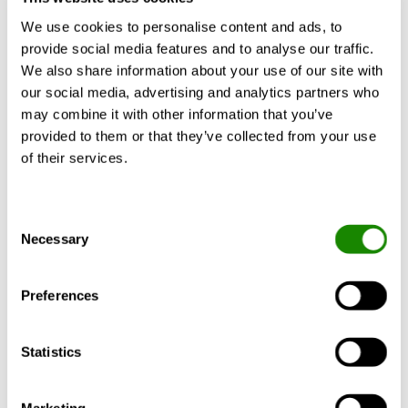
30 junio 2022
We use cookies to personalise content and ads, to
provide social media features and to analyse our traffic.
New release of AHU Design v.3.3.0
We also share information about your use of our site with
(June 30, 2022)
our social media, advertising and analytics partners who
30 junio 2022
may combine it with other information that you’ve
provided to them or that they’ve collected from your use
New release of AHU Design v.3.3.0
of their services.
(June 30, 2022)
30 junio 2022
Consent
Necessary
Selection
New release of AHU Design v.3.3.0
(June 30, 2022)
Preferences
30 junio 2022
Statistics
New release of AHU Design v.3.3.0
(June 30, 2022)
30 junio 2022
Marketing