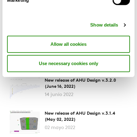
New release of AHU Design v.3.3.0
(June 30, 2022)
Show details
30 junio 2022
Allow all cookies
New release of AHU Design v.3.3.0
(June 30, 2022)
30 junio 2022
Use necessary cookies only
New release of AHU Design v.3.2.0
(June 16, 2022)
14 junio 2022
New release of AHU Design v.3.1.4
(May 02, 2022)
02 mayo 2022