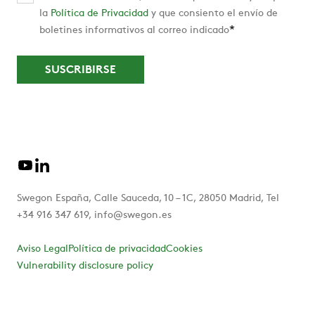
la
Política de Privacidad
y que consiento el envío de
*
boletines informativos al correo indicado
Swegon España, Calle Sauceda, 10 – 1C, 28050 Madrid, Tel
+34 916 347 619, info@swegon.es
Aviso Legal
Política de privacidad
Cookies
Vulnerability disclosure policy