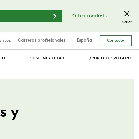
Other markets
Cerrar
Carreras profesionales
España
entos
Contacto
ICO
SOSTENIBILIDAD
¿POR QUÉ SWEGON?
s y