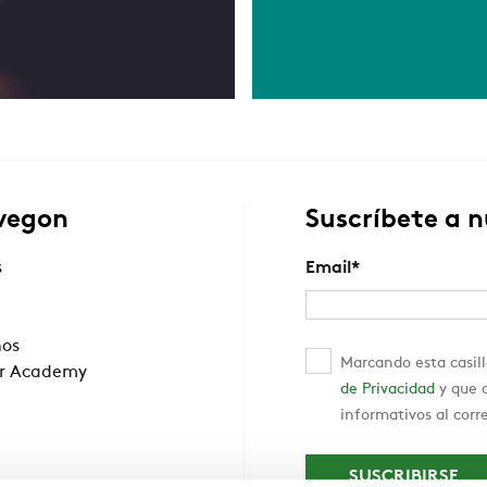
wegon
Suscríbete a 
s
Email
*
nos
Marcando esta casill
r Academy
de Privacidad
y que c
informativos al corr