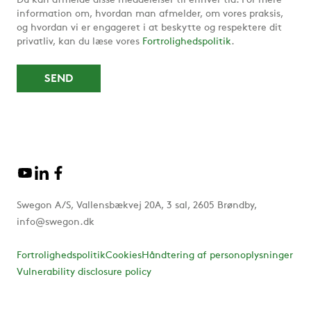
Du kan afmelde disse meddelelser til enhver tid. For mere
information om, hvordan man afmelder, om vores praksis,
og hvordan vi er engageret i at beskytte og respektere dit
privatliv, kan du læse vores
Fortrolighedspolitik
.
Swegon A/S, Vallensbækvej 20A, 3 sal, 2605 Brøndby,
info@swegon.dk
Fortrolighedspolitik
Cookies
Håndtering af personoplysninger
Vulnerability disclosure policy