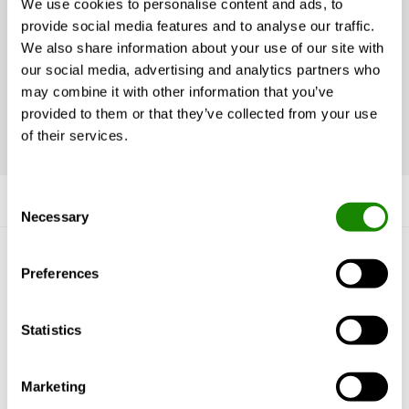
We use cookies to personalise content and ads, to
trykføleren?
provide social media features and to analyse our traffic.
We also share information about your use of our site with
our social media, advertising and analytics partners who
Hvordan opgraderer jeg
may combine it with other information that you’ve
aggregatets software?
provided to them or that they’ve collected from your use
of their services.
Consent
Necessary
Selection
Lær os at kende
Preferences
Hvorfor Swegon?
Statistics
Produkter & tjenester
Referanser & indsigt
Support & Software
Marketing
Bæredygtighed