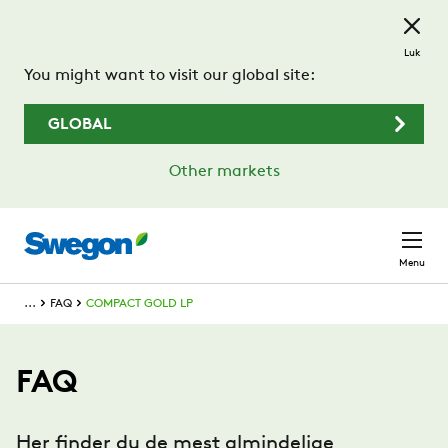
Spring til hovedindhold
Luk
You might want to visit our global site:
GLOBAL
Other markets
Menu
...
FAQ
COMPACT GOLD LP
FAQ
Her finder du de mest almindelige