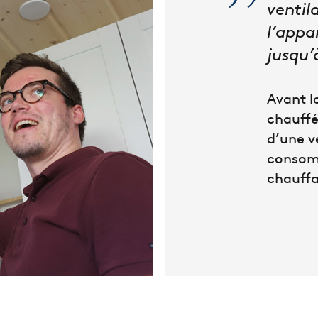
ventil
l’app
jusqu’
Avant l
chauffé
d’une v
consomm
chauffa