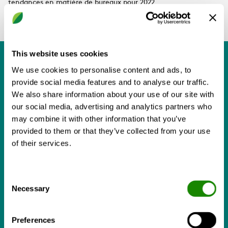
tendances en matière de bureaux pour 2022
This website uses cookies
We use cookies to personalise content and ads, to
provide social media features and to analyse our traffic.
We also share information about your use of our site with
our social media, advertising and analytics partners who
may combine it with other information that you’ve
Le bureau doit être un lieu de
provided to them or that they’ve collected from your use
travail équilibré qui soutient
of their services.
les gens dans tous les aspects
de leur vie.
Consent
Necessary
Selection
Morgan Lovell (2021) Le lieu de
travail équilibré et le bureau du
Preferences