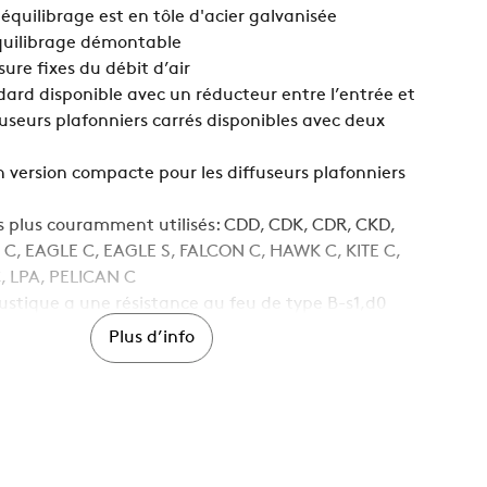
équilibrage est en tôle d'acier galvanisée
quilibrage démontable
ure fixes du débit d’air
dard disponible avec un réducteur entre l’entrée et
ffuseurs plafonniers carrés disponibles avec deux
n version compacte pour les diffuseurs plafonniers
es plus couramment utilisés: CDD, CDK, CDR, CKD,
 C, EAGLE C, EAGLE S, FALCON C, HAWK C, KITE C,
 LPA, PELICAN C
oustique a une résistance au feu de type B-s1,d0
t à EN ISO 11925-2
Plus d’info
, Alimentation en air