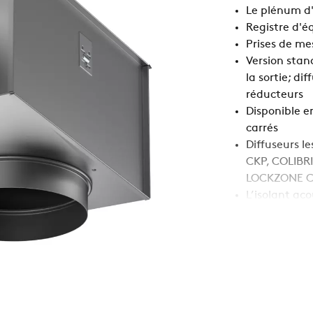
Le plénum d'
Registre d'é
Prises de mes
Version stan
la sortie; di
réducteurs
Disponible e
carrés
Diffuseurs l
CKP, COLIBRI
LOCKZONE C,
L’isolant ac
conformémen
Fonction
Air extrait