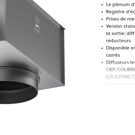
Le plénum d'
Registre d'é
Prises de mes
Version stan
la sortie; di
réducteurs
Disponible e
carrés
Diffuseurs l
CKP, COLIBRI
LOCKZONE C,
L’isolant ac
conformémen
Fonction
Air extrait