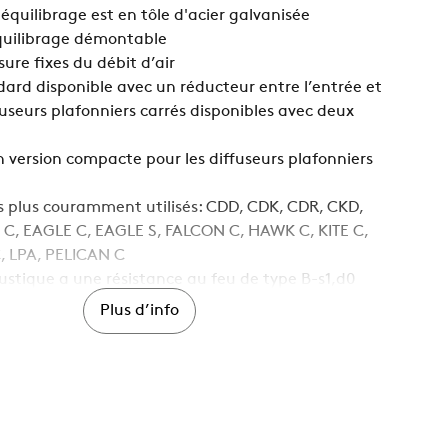
équilibrage est en tôle d'acier galvanisée
quilibrage démontable
ure fixes du débit d’air
dard disponible avec un réducteur entre l’entrée et
ffuseurs plafonniers carrés disponibles avec deux
n version compacte pour les diffuseurs plafonniers
es plus couramment utilisés: CDD, CDK, CDR, CKD,
 C, EAGLE C, EAGLE S, FALCON C, HAWK C, KITE C,
 LPA, PELICAN C
oustique a une résistance au feu de type B-s1,d0
t à EN ISO 11925-2
Plus d’info
, Alimentation en air