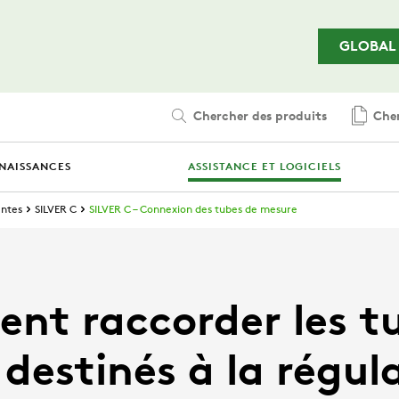
Passer au contenu principal
GLOBAL
Chercher des produits
Cher
NAISSANCES
ASSISTANCE ET LOGICIELS
entes
SILVER C
SILVER C – Connexion des tubes de mesure
t raccorder les t
destinés à la régul